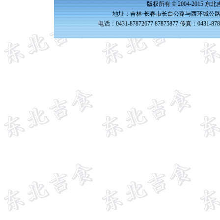
版权所有 © 2004-2015 
地址：吉林·长春市长白公路与西环城公路交
电话：0431-87872677 87875877 传真：0431-87