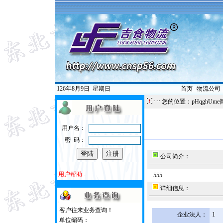
126年8月9日
星期日
首页
|
物流公司
您的位置：pHqghUme
用户名：
密 码：
公司简介：
用户帮助...
555
详细信息：
客户往来业务查询！
企业法人：
1
单位编码：