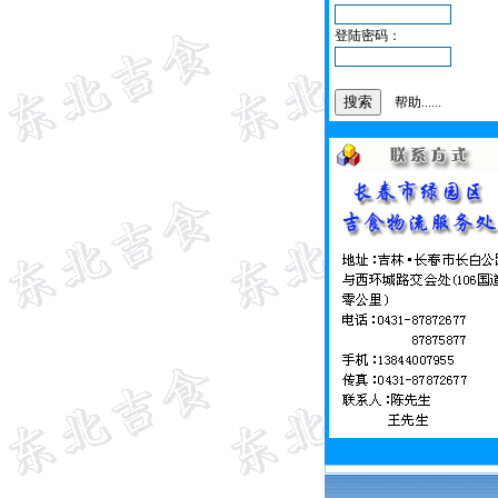
登陆密码：
帮助......