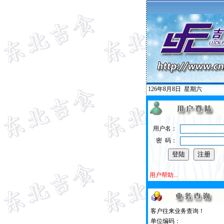
126年8月8日
星期六
用户名：
密 码：
用户帮助...
客户往来业务查询！
单位编码：