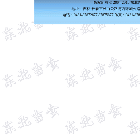
版权所有 © 2004-2015 
地址：吉林·长春市长白公路与西环城公路交
电话：0431-87872677 87875877 传真：0431-87