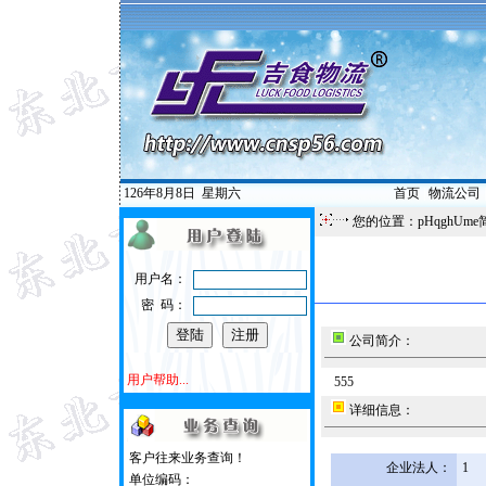
126年8月8日
星期六
首页
|
物流公司
您的位置：pHqghUme
用户名：
密 码：
公司简介：
用户帮助...
555
详细信息：
客户往来业务查询！
企业法人：
1
单位编码：