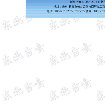
版权所有 © 2004-2015 
地址：吉林·长春市长白公路与西环城公路交
电话：0431-87872677 87875877 传真：0431-87