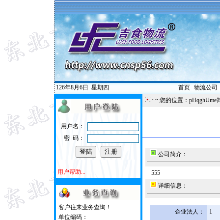
126年8月6日
星期四
首页
|
物流公司
您的位置：pHqghUme
用户名：
密 码：
公司简介：
用户帮助...
555
详细信息：
客户往来业务查询！
企业法人：
1
单位编码：