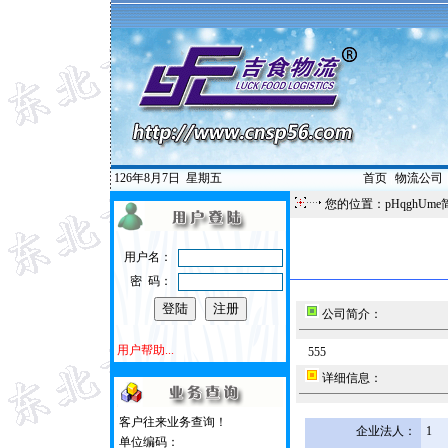
126年8月7日
星期五
首页
|
物流公司
您的位置：pHqghUme
用户名：
密 码：
公司简介：
用户帮助...
555
详细信息：
客户往来业务查询！
企业法人：
1
单位编码：