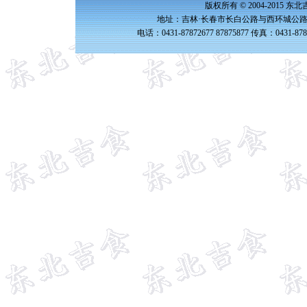
版权所有 © 2004-2015 
地址：吉林·长春市长白公路与西环城公路交
电话：0431-87872677 87875877 传真：0431-87