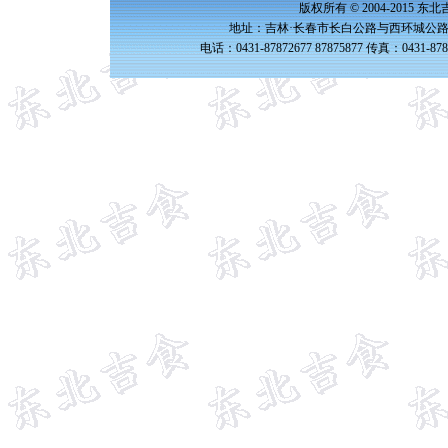
版权所有 © 2004-2015 
地址：吉林·长春市长白公路与西环城公路交
电话：0431-87872677 87875877 传真：0431-87