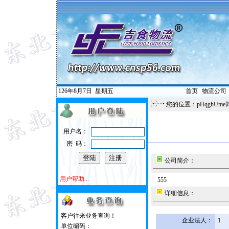
126年8月7日
星期五
首页
|
物流公司
您的位置：pHqghUme
用户名：
密 码：
公司简介：
用户帮助...
555
详细信息：
客户往来业务查询！
企业法人：
1
单位编码：