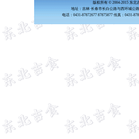
版权所有 © 2004-2015 
地址：吉林·长春市长白公路与西环城公路交
电话：0431-87872677 87875877 传真：0431-87