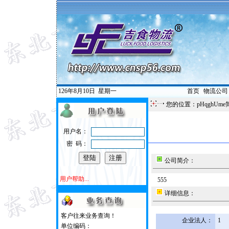
126年8月10日
星期一
首页
|
物流公司
您的位置：pHqghUme
用户名：
密 码：
公司简介：
用户帮助...
555
详细信息：
客户往来业务查询！
企业法人：
1
单位编码：