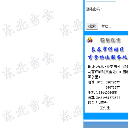
登陆密码：
帮助......