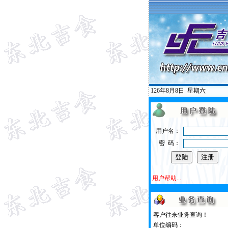
126年8月8日
星期六
用户名：
密 码：
用户帮助...
客户往来业务查询！
单位编码：