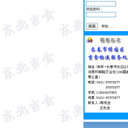
登陆密码：
帮助......