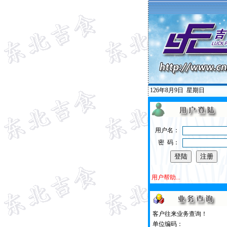
126年8月9日
星期日
用户名：
密 码：
用户帮助...
客户往来业务查询！
单位编码：