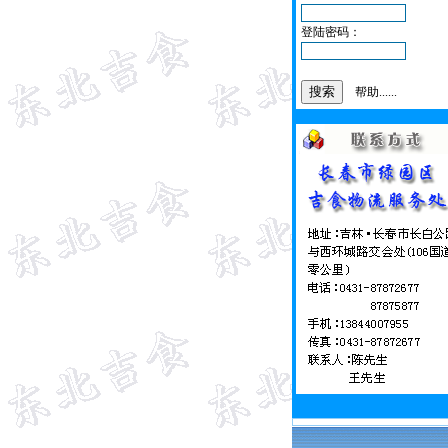
登陆密码：
帮助......