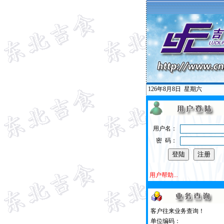
126年8月8日
星期六
用户名：
密 码：
用户帮助...
客户往来业务查询！
单位编码：