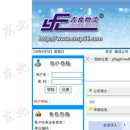
126年8月9日
星期日
首页
|
物流公司
您的位置：pHqghUme
用户名：
密 码：
公司简介：
用户帮助...
555
详细信息：
客户往来业务查询！
企业法人：
1
单位编码：