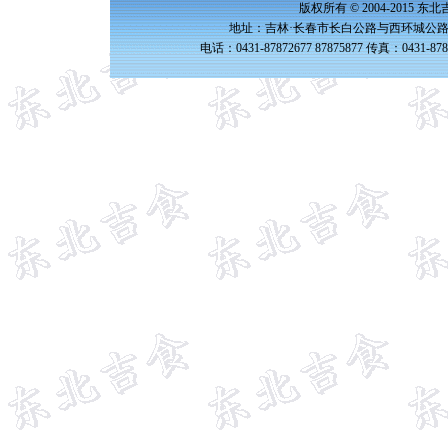
版权所有 © 2004-2015 
地址：吉林·长春市长白公路与西环城公路交
电话：0431-87872677 87875877 传真：0431-87