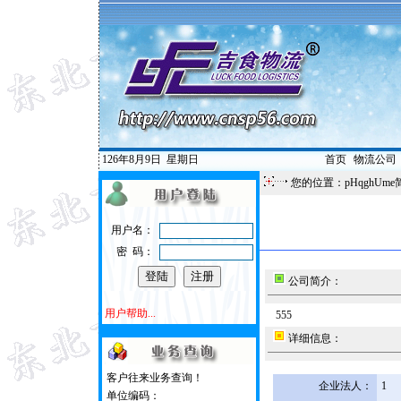
126年8月9日
星期日
首页
|
物流公司
您的位置：pHqghUme
用户名：
密 码：
公司简介：
用户帮助...
555
详细信息：
客户往来业务查询！
企业法人：
1
单位编码：