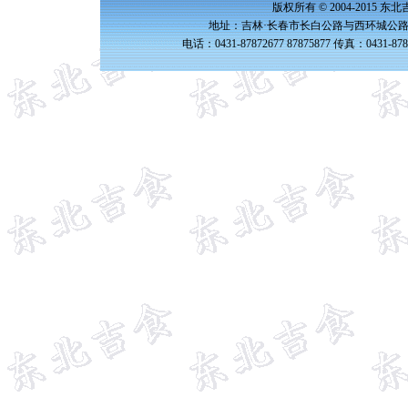
版权所有 © 2004-2015 
地址：吉林·长春市长白公路与西环城公路交
电话：0431-87872677 87875877 传真：0431-87