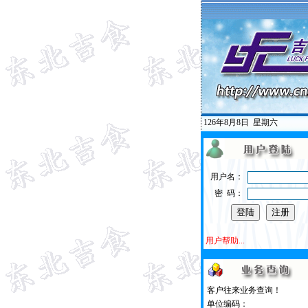
126年8月8日
星期六
用户名：
密 码：
用户帮助...
客户往来业务查询！
单位编码：