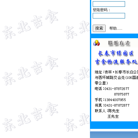
登陆密码：
帮助......