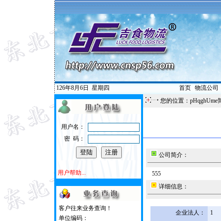
126年8月6日
星期四
首页
|
物流公司
您的位置：pHqghUme
用户名：
密 码：
公司简介：
用户帮助...
555
详细信息：
客户往来业务查询！
企业法人：
1
单位编码：