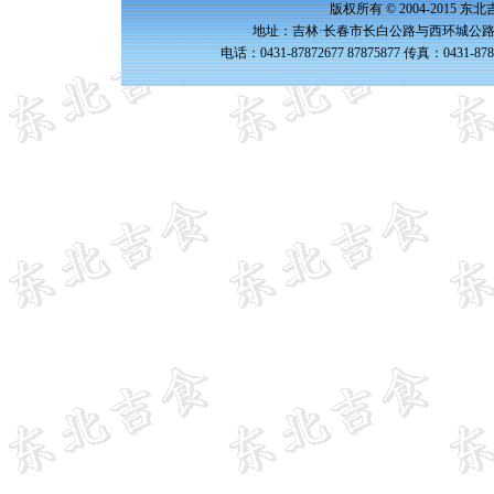
版权所有 © 2004-2015 
地址：吉林·长春市长白公路与西环城公路交
电话：0431-87872677 87875877 传真：0431-87