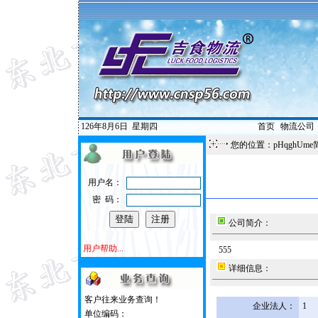
126年8月6日
星期四
首页
|
物流公司
您的位置：pHqghUme
用户名：
密 码：
公司简介：
用户帮助...
555
详细信息：
客户往来业务查询！
企业法人：
1
单位编码：