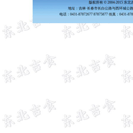
版权所有 © 2004-2015 
地址：吉林·长春市长白公路与西环城公路交
电话：0431-87872677 87875877 传真：0431-87