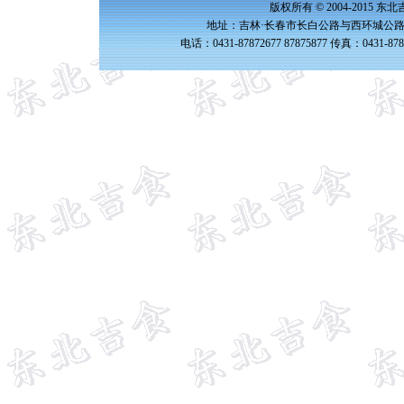
版权所有 © 2004-2015 
地址：吉林·长春市长白公路与西环城公路交
电话：0431-87872677 87875877 传真：0431-87