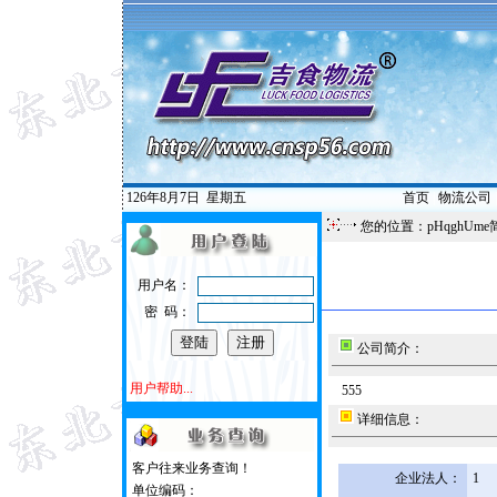
126年8月7日
星期五
首页
|
物流公司
您的位置：pHqghUme
用户名：
密 码：
公司简介：
用户帮助...
555
详细信息：
客户往来业务查询！
企业法人：
1
单位编码：