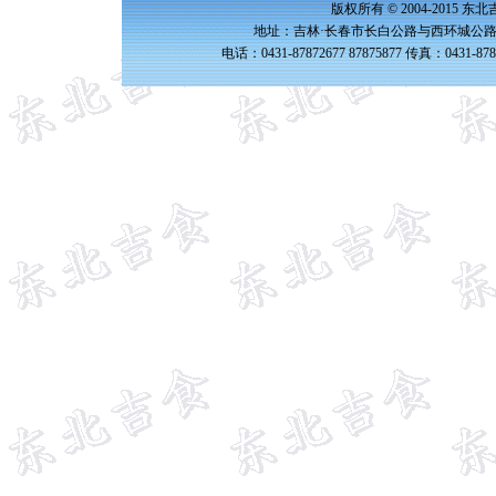
版权所有 © 2004-2015 
地址：吉林·长春市长白公路与西环城公路交
电话：0431-87872677 87875877 传真：0431-87