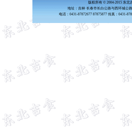
版权所有 © 2004-2015 
地址：吉林·长春市长白公路与西环城公路交
电话：0431-87872677 87875877 传真：0431-87