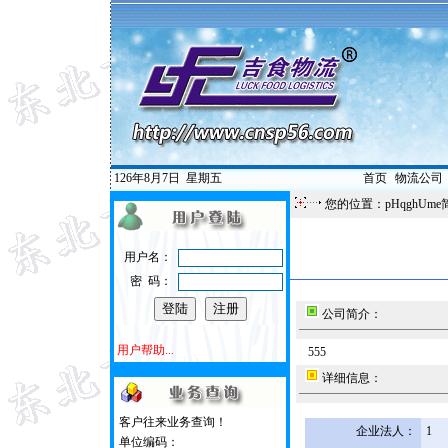
126年8月7日
星期五
首页
|
物流公司
您的位置：pHqghUme
用户名：
密 码：
公司简介：
用户帮助...
555
详细信息：
客户往来业务查询！
企业法人：
1
单位编码：