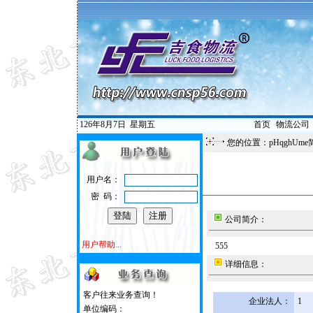
126年8月7日
星期五
首页
|
物流公司
您的位置：pHqghUme
用户名：
密 码：
公司简介：
用户帮助...
555
详细信息：
客户往来业务查询！
企业法人：
1
单位编码：