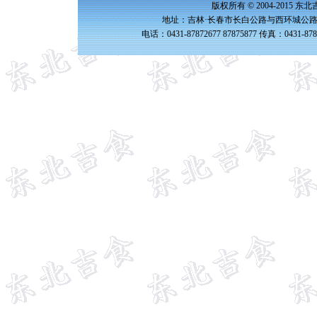
版权所有 © 2004-2015 
地址：吉林·长春市长白公路与西环城公路交
电话：0431-87872677 87875877 传真：0431-87