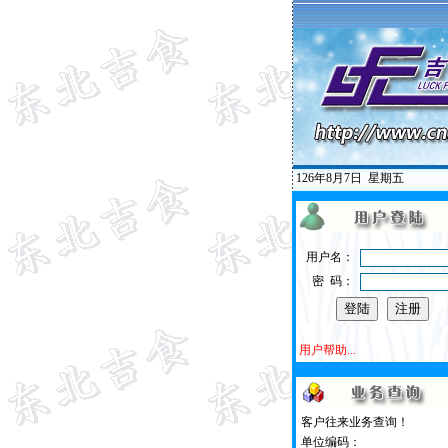
126年8月7日
星期五
用户名：
密 码：
用户帮助...
客户往来业务查询！
单位编码：