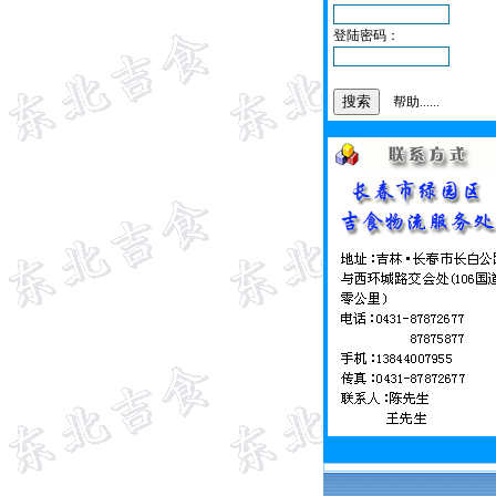
登陆密码：
帮助......