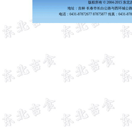
版权所有 © 2004-2015 
地址：吉林·长春市长白公路与西环城公路交
电话：0431-87872677 87875877 传真：0431-87