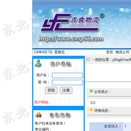
126年8月7日
星期五
首页
|
物流公司
您的位置：pHqghUme
用户名：
密 码：
公司简介：
用户帮助...
555
详细信息：
客户往来业务查询！
企业法人：
1
单位编码：