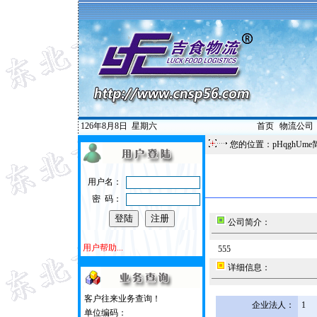
126年8月8日
星期六
首页
|
物流公司
您的位置：pHqghUme
用户名：
密 码：
公司简介：
用户帮助...
555
详细信息：
客户往来业务查询！
企业法人：
1
单位编码：