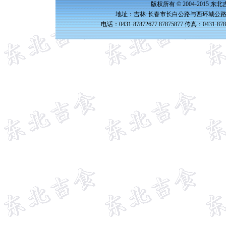
版权所有 © 2004-2015 
地址：吉林·长春市长白公路与西环城公路交
电话：0431-87872677 87875877 传真：0431-87