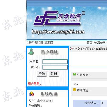
126年8月6日
星期四
首页
|
物流公司
您的位置：pHqghUme
用户名：
密 码：
公司简介：
用户帮助...
555
详细信息：
客户往来业务查询！
企业法人：
1
单位编码：