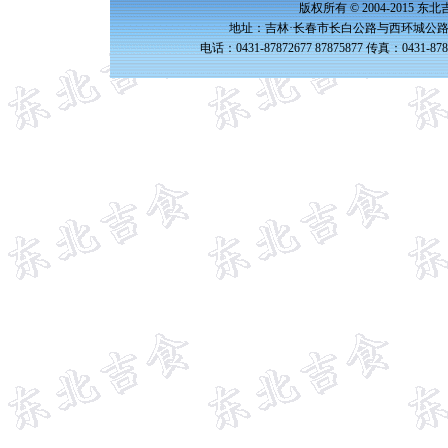
版权所有 © 2004-2015 
地址：吉林·长春市长白公路与西环城公路交
电话：0431-87872677 87875877 传真：0431-87