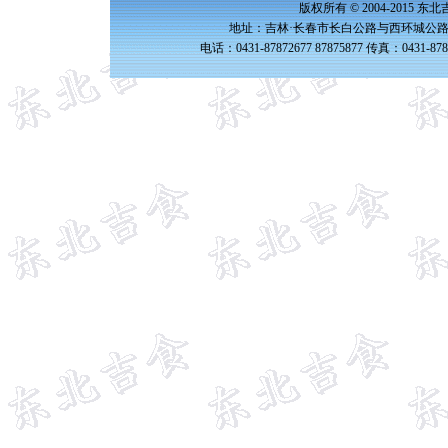
版权所有 © 2004-2015 
地址：吉林·长春市长白公路与西环城公路交
电话：0431-87872677 87875877 传真：0431-87