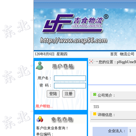
126年8月6日
星期四
首页
|
物流公司
您的位置：pHqghUme
用户名：
密 码：
公司简介：
用户帮助...
555
详细信息：
客户往来业务查询！
企业法人：
1
单位编码：