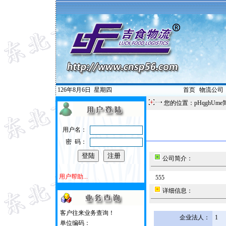
126年8月6日
星期四
首页
|
物流公司
您的位置：pHqghUme
用户名：
密 码：
公司简介：
用户帮助...
555
详细信息：
客户往来业务查询！
企业法人：
1
单位编码：