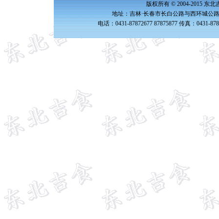
版权所有 © 2004-2015 
地址：吉林·长春市长白公路与西环城公路交
电话：0431-87872677 87875877 传真：0431-87