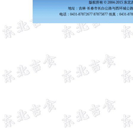
版权所有 © 2004-2015 
地址：吉林·长春市长白公路与西环城公路交
电话：0431-87872677 87875877 传真：0431-87