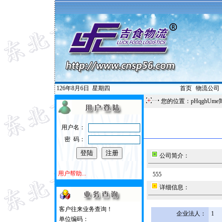
126年8月6日
星期四
首页
|
物流公司
您的位置：pHqghUme
用户名：
密 码：
公司简介：
用户帮助...
555
详细信息：
客户往来业务查询！
企业法人：
1
单位编码：