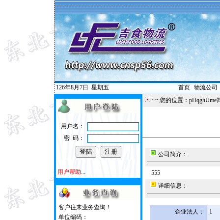
126年8月7日
星期五
首页
|
物流公司
您的位置：pHqghUme
用户名：
密 码：
公司简介：
用户帮助...
555
详细信息：
客户往来业务查询！
企业法人：
1
单位编码：