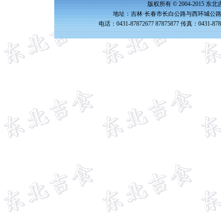
版权所有 © 2004-2015 
地址：吉林·长春市长白公路与西环城公路交
电话：0431-87872677 87875877 传真：0431-87