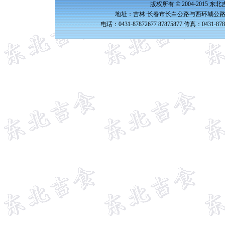
版权所有 © 2004-2015 
地址：吉林·长春市长白公路与西环城公路交
电话：0431-87872677 87875877 传真：0431-87