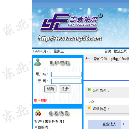
126年8月7日
星期五
首页
|
物流公司
您的位置：pHqghUme
用户名：
密 码：
公司简介：
用户帮助...
555
详细信息：
客户往来业务查询！
企业法人：
1
单位编码：