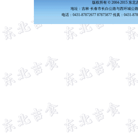
版权所有 © 2004-2015 
地址：吉林·长春市长白公路与西环城公路交
电话：0431-87872677 87875877 传真：0431-87