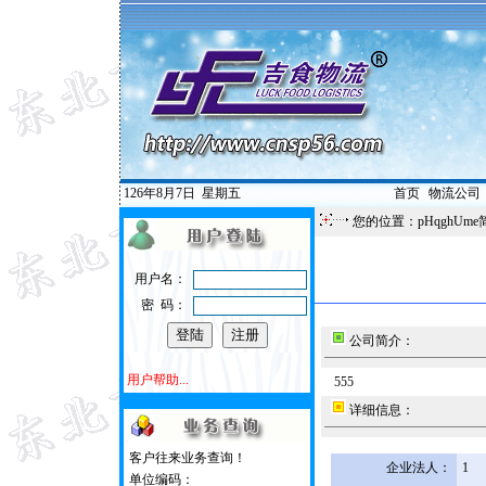
126年8月7日
星期五
首页
|
物流公司
您的位置：pHqghUme
用户名：
密 码：
公司简介：
用户帮助...
555
详细信息：
客户往来业务查询！
企业法人：
1
单位编码：