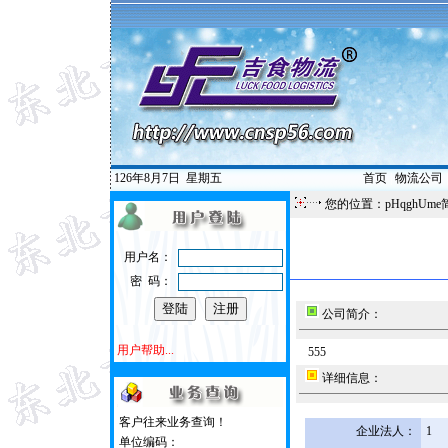
126年8月7日
星期五
首页
|
物流公司
您的位置：pHqghUme
用户名：
密 码：
公司简介：
用户帮助...
555
详细信息：
客户往来业务查询！
企业法人：
1
单位编码：