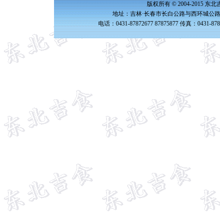
版权所有 © 2004-2015 
地址：吉林·长春市长白公路与西环城公路交
电话：0431-87872677 87875877 传真：0431-87