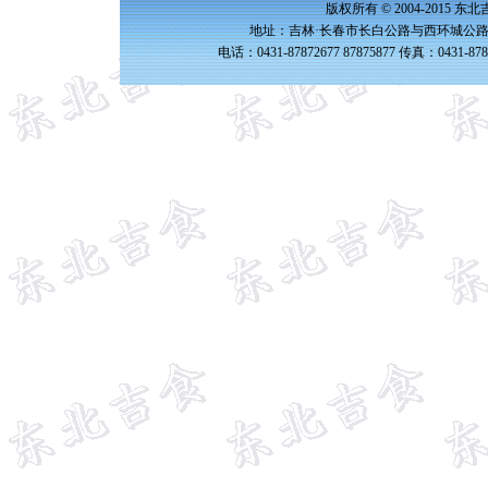
版权所有 © 2004-2015 
地址：吉林·长春市长白公路与西环城公路交
电话：0431-87872677 87875877 传真：0431-87