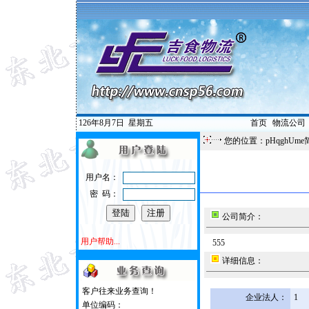
126年8月7日
星期五
首页
|
物流公司
您的位置：pHqghUme
用户名：
密 码：
公司简介：
用户帮助...
555
详细信息：
客户往来业务查询！
企业法人：
1
单位编码：