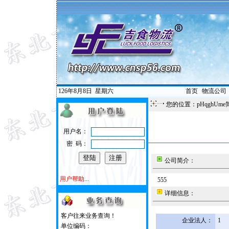
126年8月8日
星期六
首页
|
物流公司
您的位置：pHqghUme
用户名：
密 码：
公司简介：
用户帮助...
555
详细信息：
客户往来业务查询！
企业法人：
1
单位编码：