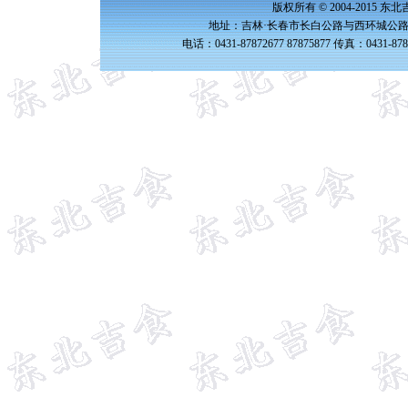
版权所有 © 2004-2015 
地址：吉林·长春市长白公路与西环城公路交
电话：0431-87872677 87875877 传真：0431-87