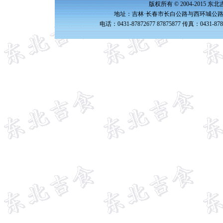
版权所有 © 2004-2015 
地址：吉林·长春市长白公路与西环城公路交
电话：0431-87872677 87875877 传真：0431-87