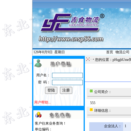
126年8月9日
星期日
首页
|
物流公司
您的位置：pHqghUme
用户名：
密 码：
公司简介：
用户帮助...
555
详细信息：
客户往来业务查询！
企业法人：
1
单位编码：