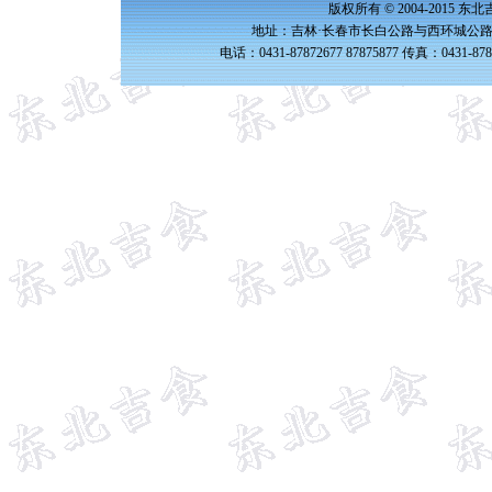
版权所有 © 2004-2015 
地址：吉林·长春市长白公路与西环城公路交
电话：0431-87872677 87875877 传真：0431-87