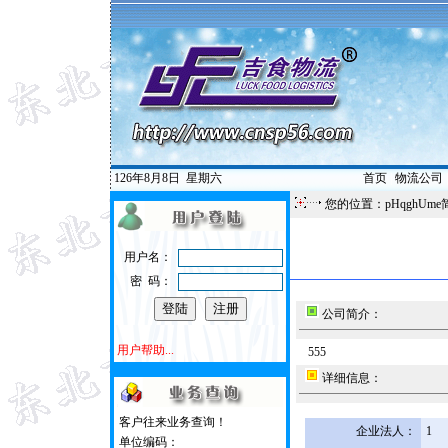
126年8月8日
星期六
首页
|
物流公司
您的位置：pHqghUme
用户名：
密 码：
公司简介：
用户帮助...
555
详细信息：
客户往来业务查询！
企业法人：
1
单位编码：