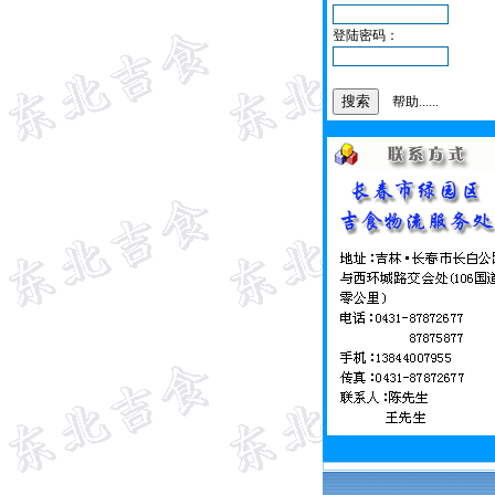
登陆密码：
帮助......