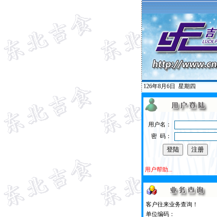
126年8月6日
星期四
用户名：
密 码：
用户帮助...
客户往来业务查询！
单位编码：