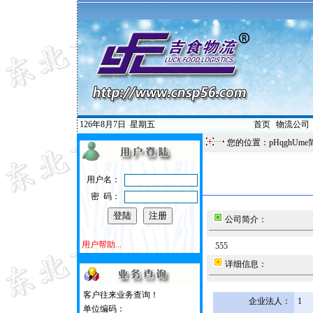
126年8月7日
星期五
首页
|
物流公司
您的位置：pHqghUme
用户名：
密 码：
公司简介：
用户帮助...
555
详细信息：
客户往来业务查询！
企业法人：
1
单位编码：