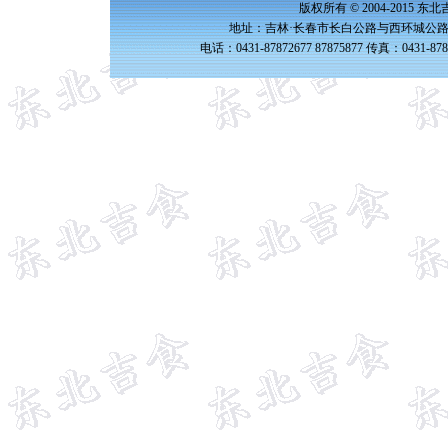
版权所有 © 2004-2015 
地址：吉林·长春市长白公路与西环城公路交
电话：0431-87872677 87875877 传真：0431-87