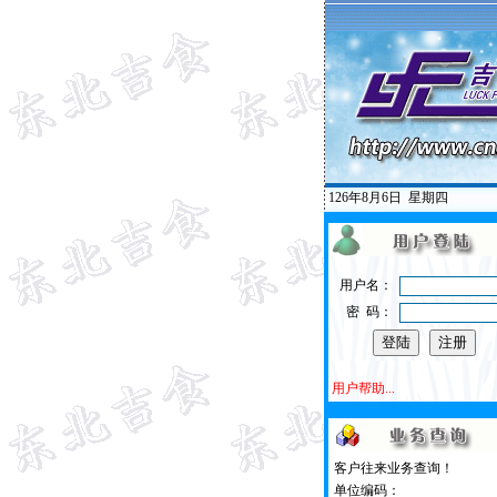
126年8月6日
星期四
用户名：
密 码：
用户帮助...
客户往来业务查询！
单位编码：