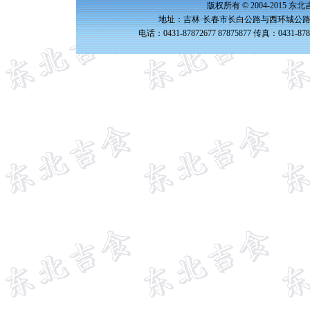
版权所有 © 2004-2015 
地址：吉林·长春市长白公路与西环城公路交
电话：0431-87872677 87875877 传真：0431-87