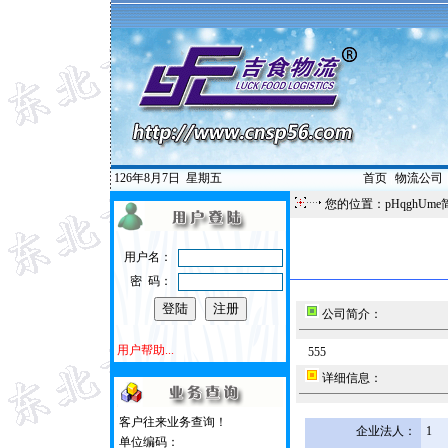
126年8月7日
星期五
首页
|
物流公司
您的位置：pHqghUme
用户名：
密 码：
公司简介：
用户帮助...
555
详细信息：
客户往来业务查询！
企业法人：
1
单位编码：