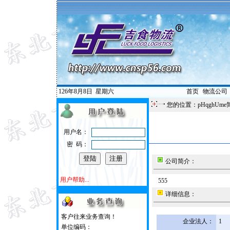
126年8月8日
星期六
首页
|
物流公司
您的位置：pHqghUme
用户名：
密 码：
公司简介：
用户帮助...
555
详细信息：
客户往来业务查询！
企业法人：
1
单位编码：