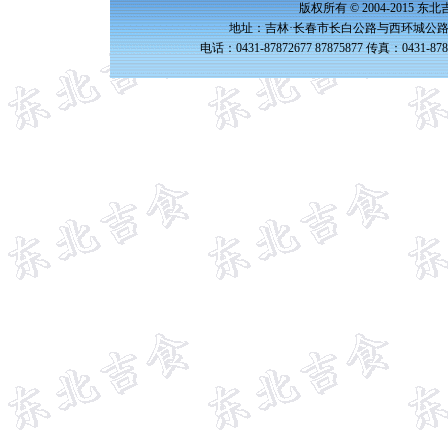
版权所有 © 2004-2015 
地址：吉林·长春市长白公路与西环城公路交
电话：0431-87872677 87875877 传真：0431-87