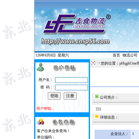
126年8月8日
星期六
首页
|
物流公司
您的位置：pHqghUme
用户名：
密 码：
公司简介：
用户帮助...
555
详细信息：
客户往来业务查询！
企业法人：
1
单位编码：