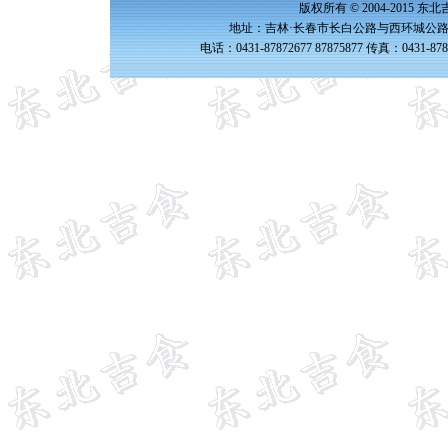
版权所有 © 2004-2015 
地址：吉林·长春市长白公路与西环城公路交
电话：0431-87872677 87875877 传真：0431-87