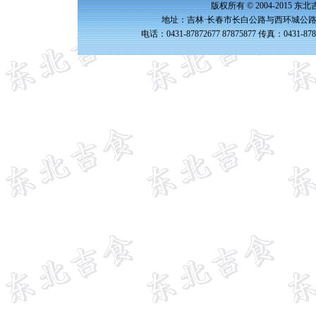
版权所有 © 2004-2015 
地址：吉林·长春市长白公路与西环城公路交
电话：0431-87872677 87875877 传真：0431-87