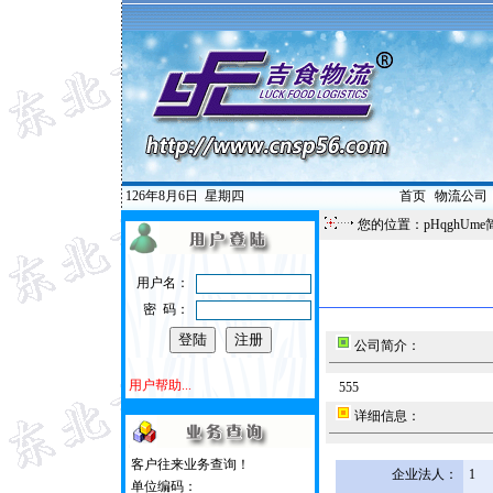
126年8月6日
星期四
首页
|
物流公司
您的位置：pHqghUme
用户名：
密 码：
公司简介：
用户帮助...
555
详细信息：
客户往来业务查询！
企业法人：
1
单位编码：