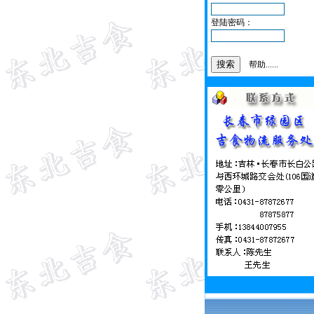
登陆密码：
帮助......