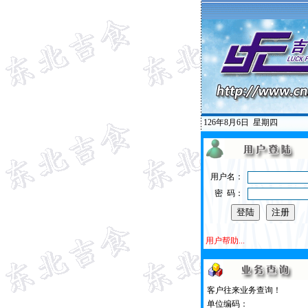
126年8月6日
星期四
用户名：
密 码：
用户帮助...
客户往来业务查询！
单位编码：