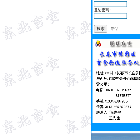
登陆密码：
帮助......