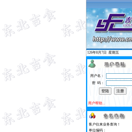
126年8月7日
星期五
用户名：
密 码：
用户帮助...
客户往来业务查询！
单位编码：