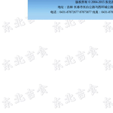
版权所有 © 2004-2015 
地址：吉林·长春市长白公路与西环城公路交
电话：0431-87872677 87875877 传真：0431-87