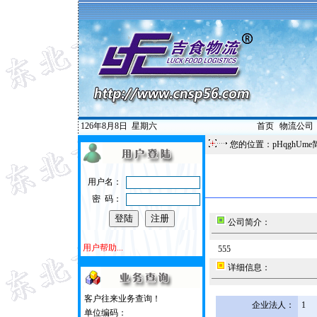
126年8月8日
星期六
首页
|
物流公司
您的位置：pHqghUme
用户名：
密 码：
公司简介：
用户帮助...
555
详细信息：
客户往来业务查询！
企业法人：
1
单位编码：