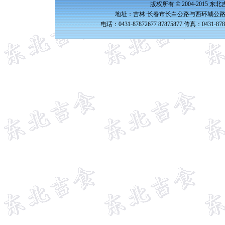
版权所有 © 2004-2015 
地址：吉林·长春市长白公路与西环城公路交
电话：0431-87872677 87875877 传真：0431-87