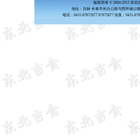
版权所有 © 2004-2015 
地址：吉林·长春市长白公路与西环城公路交
电话：0431-87872677 87875877 传真：0431-87