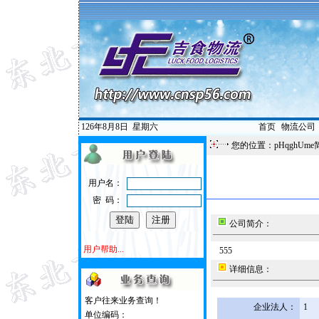
126年8月8日
星期六
首页
|
物流公司
您的位置：pHqghUme
用户名：
密 码：
公司简介：
用户帮助...
555
详细信息：
客户往来业务查询！
企业法人：
1
单位编码：