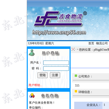
126年8月8日
星期六
首页
|
物流公司
您的位置：pHqghUme
用户名：
密 码：
公司简介：
用户帮助...
555
详细信息：
客户往来业务查询！
企业法人：
1
单位编码：