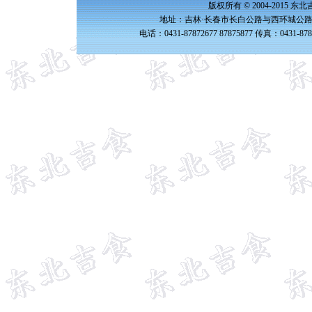
版权所有 © 2004-2015 
地址：吉林·长春市长白公路与西环城公路交
电话：0431-87872677 87875877 传真：0431-87