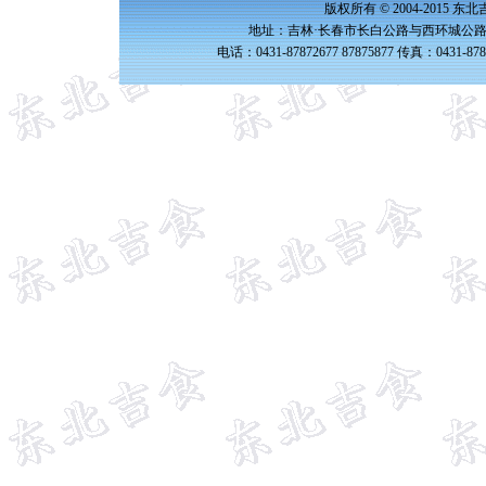
版权所有 © 2004-2015 
地址：吉林·长春市长白公路与西环城公路交
电话：0431-87872677 87875877 传真：0431-87