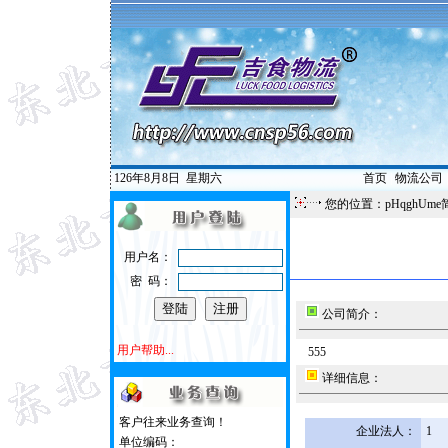
126年8月8日
星期六
首页
|
物流公司
您的位置：pHqghUme
用户名：
密 码：
公司简介：
用户帮助...
555
详细信息：
客户往来业务查询！
企业法人：
1
单位编码：