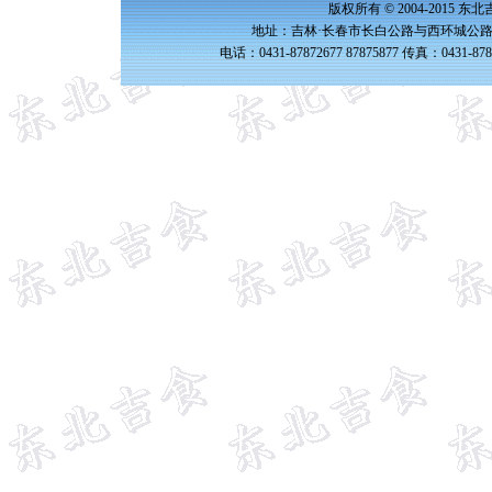
版权所有 © 2004-2015 
地址：吉林·长春市长白公路与西环城公路交
电话：0431-87872677 87875877 传真：0431-87