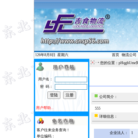
126年8月8日
星期六
首页
|
物流公司
您的位置：pHqghUme
用户名：
密 码：
公司简介：
用户帮助...
555
详细信息：
客户往来业务查询！
企业法人：
1
单位编码：