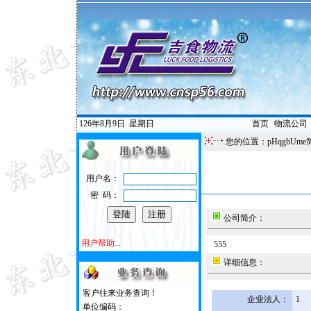
126年8月9日
星期日
首页
|
物流公司
您的位置：pHqghUme
用户名：
密 码：
公司简介：
用户帮助...
555
详细信息：
客户往来业务查询！
企业法人：
1
单位编码：