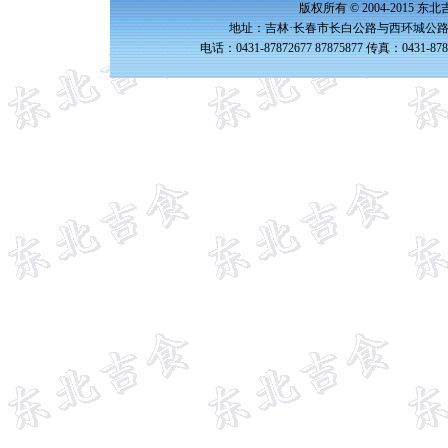
版权所有 © 2004-2015 
地址：吉林·长春市长白公路与西环城公路交
电话：0431-87872677 87875877 传真：0431-87